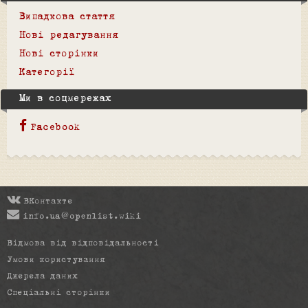
Випадкова стаття
Нові редагування
Нові сторінки
Категорії
Ми в соцмережах
Facebook
ВКонтакте
info.ua@openlist.wiki
Відмова від відповідальності
Умови користування
Джерела даних
Спеціальні сторінки