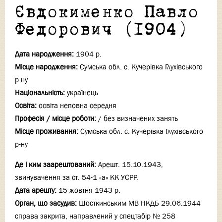
Євдокименко Павло
Федорович (1904)
Дата народження:
1904 р.
Місце народження:
Сумська обл. с. Кучерівка Глухівського
р-ну
Національність:
українець
Освіта:
освіта неповна середня
Професія / місце роботи:
/ без визначених занять
Місце проживання:
Сумська обл. с. Кучерівка Глухівського
р-ну
Де і ким заарештований:
Арешт. 15.10.1943,
звинувачення за ст. 54-1 «а» КК УСРР.
Дата арешту:
15 жовтня 1943 р.
Орган, що засудив:
Шосткинським МВ НКДБ 29.06.1944
справа закрита, направлений у спецтабір № 258