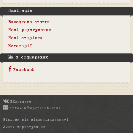
Навігація
Випадкова стаття
Нові редагування
Нові сторінки
Категорії
Ми в соцмережах
Facebook
ВКонтакте
info.ua@openlist.wiki
Відмова від відповідальності
Умови користування