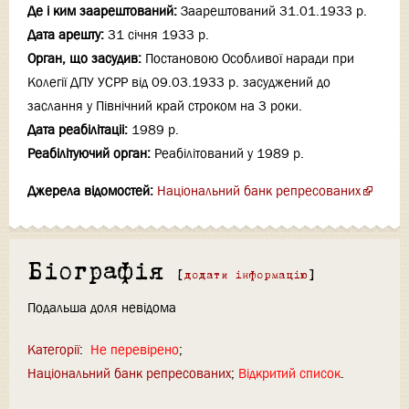
Де і ким заарештований:
Заарештований 31.01.1933 р.
Дата арешту:
31 січня 1933 р.
Орган, що засудив:
Постановою Особливої наради при
Колегії ДПУ УСРР від 09.03.1933 р. засуджений до
заслання у Північний край строком на 3 роки.
Дата реабілітаціi:
1989 р.
Реабілітуючий орган:
Реабілітований у 1989 р.
Джерела відомостей:
Національний банк репресованих
Біографія
[
додати інформацію
]
Подальша доля невідома
Категорії
:
Не перевірено
Національний банк репресованих
Відкритий список