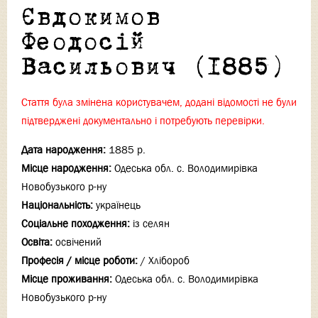
Євдокимов
Феодосій
Васильович (1885)
Стаття була змінена користувачем, додані відомості не були
підтверджені документально і потребують перевірки.
Дата народження:
1885 р.
Місце народження:
Одеська обл. с. Володимирівка
Новобузького р-ну
Національність:
українець
Соціальне походження:
із селян
Освіта:
освічений
Професія / місце роботи:
/ Хлібороб
Місце проживання:
Одеська обл. с. Володимирівка
Новобузького р-ну