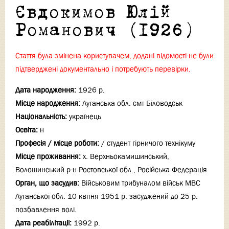
Євдокимов Юлій
Романович (1926)
Стаття була змінена користувачем, додані відомості не були
підтверджені документально і потребують перевірки.
Дата народження:
1926 р.
Місце народження:
Луганська обл. смт Біловодськ
Національність:
українець
Освіта:
н
Професія / місце роботи:
/ студент гірничого технікуму
Місце проживання:
х. Верхньокамишинський,
Волошинський р-н Ростовської обл., Російська Федерація
Орган, що засудив:
Військовим трибуналом військ МВС
Луганської обл. 10 квітня 1951 р. засуджений до 25 р.
позбавлення волі.
Дата реабілітаціi:
1992 р.