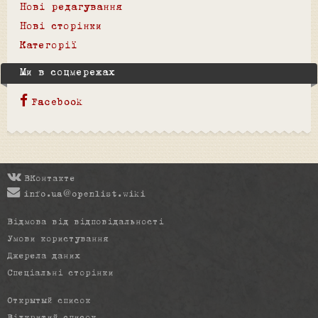
Нові редагування
Нові сторінки
Категорії
Ми в соцмережах
Facebook
ВКонтакте
info.ua@openlist.wiki
Відмова від відповідальності
Умови користування
Джерела даних
Спеціальні сторінки
Открытый список