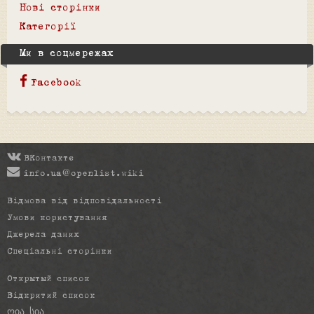
Нові сторінки
Категорії
Ми в соцмережах
Facebook
ВКонтакте
info.ua@openlist.wiki
Відмова від відповідальності
Умови користування
Джерела даних
Спеціальні сторінки
Открытый список
Відкритий список
ღია სია