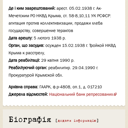
Де і ким заарештований:
арест. 05.02.1938 г. Ак-
Мечетским РО НКВД Крыма, ст. 58-8,10,11 УК РСФСР:
агитация против коллективизации, продажи хлеба
государству, совершение терактов
Дата арешту:
5 лютого 1938 р.
Орган, що засудив:
осужден 15.02.1938 г. Тройкой НКВД
Крыма к расстрелу,
Дата реабілітаціi:
29 квітня 1990 р.
Реабілітуючий орган:
реабилитир. 29.04.1990 г.
Прокуратурой Крымской обл.
Архівна справа:
ГААРК, ф.р-4808, оп.1, д. 017210
Джерела відомостей:
Національний банк репресованих
Біографія
[
додати інформацію
]