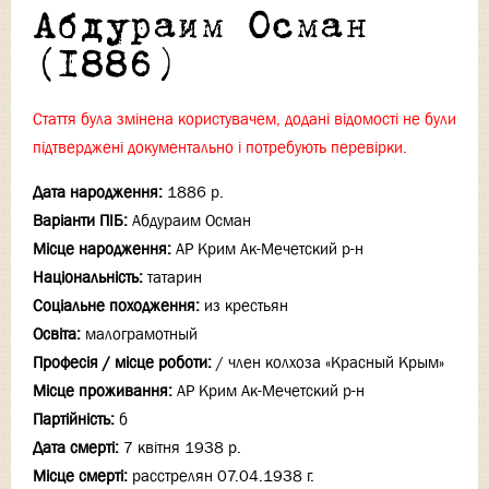
Абдураим Осман
(1886)
Стаття була змінена користувачем, додані відомості не були
підтверджені документально і потребують перевірки.
Дата народження:
1886 р.
Варіанти ПІБ:
Абдураим Осман
Місце народження:
АР Крим Ак-Мечетский р-н
Національність:
татарин
Соціальне походження:
из крестьян
Освіта:
малограмотный
Професія / місце роботи:
/ член колхоза «Красный Крым»
Місце проживання:
АР Крим Ак-Мечетский р-н
Партійність:
б
Дата смерті:
7 квітня 1938 р.
Місце смерті:
расстрелян 07.04.1938 г.