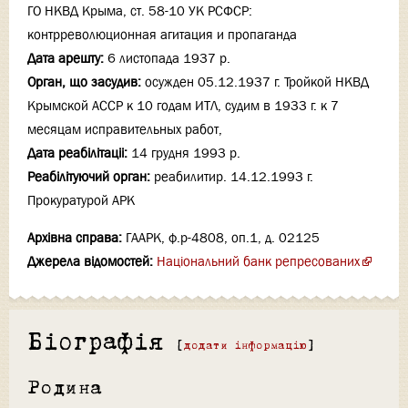
ГО НКВД Крыма, ст. 58-10 УК РСФСР:
контрреволюционная агитация и пропаганда
Дата арешту:
6 листопада 1937 р.
Орган, що засудив:
осужден 05.12.1937 г. Тройкой НКВД
Крымской АССР к 10 годам ИТЛ, судим в 1933 г. к 7
месяцам исправительных работ,
Дата реабілітаціi:
14 грудня 1993 р.
Реабілітуючий орган:
реабилитир. 14.12.1993 г.
Прокуратурой АРК
Архівна справа:
ГААРК, ф.р-4808, оп.1, д. 02125
Джерела відомостей:
Національний банк репресованих
Біографія
[
додати інформацію
]
Родина