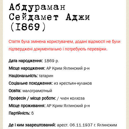
Абдураман
Сейдамет Аджи
(1869)
Стаття була змінена користувачем, додані відомості не були
підтверджені документально і потребують перевірки.
Дата народження:
1869 р.
Місце народження:
АР Крим Ялтинский р-н
Національність:
татарин
Соціальне походження:
из крестьян-кулаков
Освіта:
малограмотный
Професія / місце роботи:
/ член колхоза
Місце проживання:
АР Крим Ялтинский р-н
Партійність:
б
Де і ким заарештований:
арест. 06.11.1937 г. Ялтинским