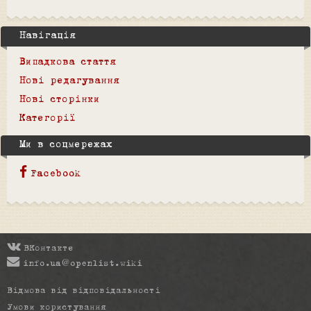
Навігація
Випадкова стаття
Нові редагування
Нові сторінки
Категорії
Ми в соцмережах
Facebook
ВКонтакте
info.ua@openlist.wiki
Відмова від відповідальності
Умови користування