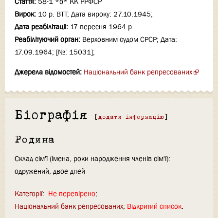
Стаття:
58-1 *б* КК РРФСР
Вирок:
10 р. ВТТ; Дата вироку: 27.10.1945;
Дата реабілітаціi:
17 вересня 1964 р.
Реабілітуючий орган:
Верховним судом СРСР; Дата:
17.09.1964; [№: 15031];
Джерела відомостей:
Національний банк репресованих
Біографія
[
додати інформацію
]
Родина
Склад сім'ї (імена, роки народження членів сім'ї):
одружений, двое дітей
Категорії
:
Не перевірено
Національний банк репресованих
Відкритий список