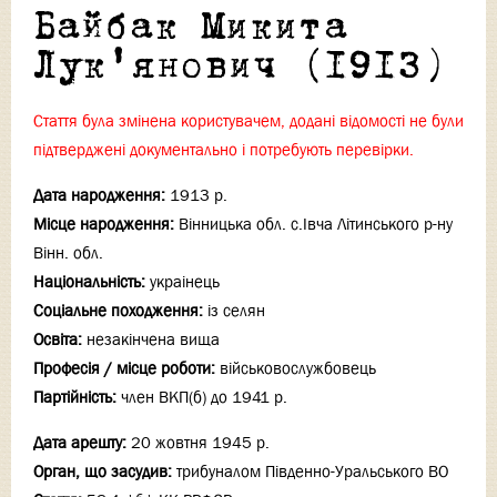
Байбак Микита
Лук'янович (1913)
Стаття була змінена користувачем, додані відомості не були
підтверджені документально і потребують перевірки.
Дата народження:
1913 р.
Місце народження:
Вінницька обл. с.Iвча Літинського р-ну
Вінн. обл.
Національність:
украінець
Соціальне походження:
із селян
Освіта:
незакінчена вища
Професія / місце роботи:
військовослужбовець
Партійність:
член ВКП(б) до 1941 р.
Дата арешту:
20 жовтня 1945 р.
Орган, що засудив:
трибуналом Південно-Уральського ВО