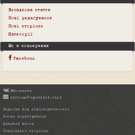
Випадкова стаття
Нові редагування
Нові сторінки
Категорії
Ми в соцмережах
Facebook
ВКонтакте
info.ua@openlist.wiki
Відмова від відповідальності
Умови користування
Джерела даних
Спеціальні сторінки