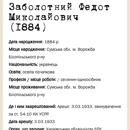
Заболотний Федот
Миколайович
(1884)
Дата народження:
1884 р.
Місце народження:
Сумська обл. м. Ворожба
Білопільського р-ну
Національність:
українець
Освіта:
освіта початкова
Професія / місце роботи:
/ селянин-одноосібник
Місце проживання:
Сумська обл. м. Ворожба
Білопільського р-ну
Де і ким заарештований:
Арешт. 3.03.1933, звинувачення
за ст. 54-10 КК УСРР.
Дата арешту:
3.03.1933
Орган, що засудив:
Харківським облвідділом ДПУ