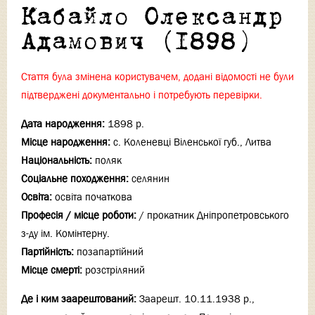
Кабайло Олександр
Адамович (1898)
Стаття була змінена користувачем, додані відомості не були
підтверджені документально і потребують перевірки.
Дата народження:
1898 р.
Місце народження:
с. Коленевці Віленської губ., Литва
Національність:
поляк
Соціальне походження:
селянин
Освіта:
освіта початкова
Професія / місце роботи:
/ прокатник Дніпропетровського
з-ду ім. Комінтерну.
Партійність:
позапартійний
Місце смерті:
розстріляний
Де і ким заарештований:
Заарешт. 10.11.1938 р.,