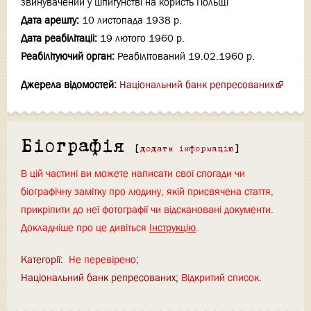
звинувачений у шпигунстві на користь Польщі
Дата арешту:
10 листопада 1938 р.
Дата реабілітаціi:
19 лютого 1960 р.
Реабілітуючий орган:
Реабілітований 19.02.1960 р.
Джерела відомостей:
Національний банк репресованих
Біографія
[
додати інформацію
]
В цій частині ви можете написати свої спогади чи
біографічну замітку про людину, якій присвячена стаття,
прикріпити до неї фотографії чи відскановані документи.
Докладніше про це дивіться
Інструкцію
.
Категорії
:
Не перевірено
Національний банк репресованих
Відкритий список