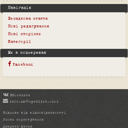
Навігація
Випадкова стаття
Нові редагування
Нові сторінки
Категорії
Ми в соцмережах
Facebook
ВКонтакте
info.ua@openlist.wiki
Відмова від відповідальності
Умови користування
Джерела даних