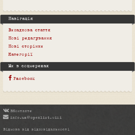
Навігація
Випадкова стаття
Нові редагування
Нові сторінки
Категорії
Ми в соцмережах
Facebook
ВКонтакте
info.ua@openlist.wiki
Відмова від відповідальності