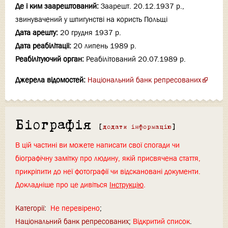
Де і ким заарештований:
Заарешт. 20.12.1937 р.,
звинувачений у шпигунстві на користь Польщі
Дата арешту:
20 грудня 1937 р.
Дата реабілітаціi:
20 липень 1989 р.
Реабілітуючий орган:
Реабілітований 20.07.1989 р.
Джерела відомостей:
Національний банк репресованих
Біографія
[
додати інформацію
]
В цій частині ви можете написати свої спогади чи
біографічну замітку про людину, якій присвячена стаття,
прикріпити до неї фотографії чи відскановані документи.
Докладніше про це дивіться
Інструкцію
.
Категорії
:
Не перевірено
Національний банк репресованих
Відкритий список