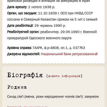
иранской разведки и агитация за эмиграцию в Иран
Дата арешту:
2 лютого 1938 р.
Орган, що засудив:
11.10.1939 г. ОСО при НКВД СССР
сослана в Северный Казахстан сроком на 5 лет с семьей
Дата реабілітаціi:
29 червень 1990 р.
Реабілітуючий орган:
реабилитир. 29.06.1990 г. Военной
прокуратурой Одесского военного округа
Архівна справа:
ГААРК, ф.р-4808, оп.1, д. 017763
Джерела відомостей:
Національний банк репресованих
Біографія
[
додати інформацію
]
Родина
Склад сім'ї (імена, роки народження членів сім'ї): замужем