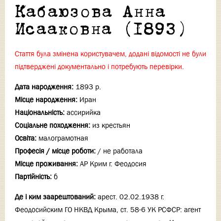
Кабаюзова Анна
Исааковна (1893)
Стаття була змінена користувачем, додані відомості не були
підтверджені документально і потребують перевірки.
Дата народження:
1893 р.
Місце народження:
Иран
Національність:
ассирийка
Соціальне походження:
из крестьян
Освіта:
малограмотная
Професія / місце роботи:
/ не работала
Місце проживання:
АР Крим г. Феодосия
Партійність:
б
Де і ким заарештований:
арест. 02.02.1938 г.
Феодосийским ГО НКВД Крыма, ст. 58-6 УК РСФСР: агент