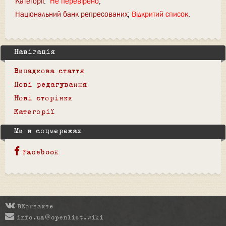
Категорії
:
Не перевірено
Національний банк репресованих
Відкритий список
Навігація
Випадкова стаття
Нові редагування
Нові сторінки
Категорії
Ми в соцмережах
Facebook
ВКонтакте
info.ua@openlist.wiki