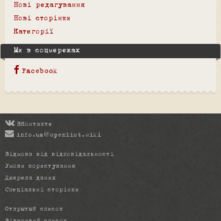
Нові редагування
Нові сторінки
Категорії
Ми в соцмережах
Facebook
ВКонтакте
info.ua@openlist.wiki
Відмова від відповідальності
Умови користування
Джерела даних
Спеціальні сторінки
Открытый список