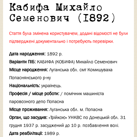
Кабифа Михайло
Семенович (1892)
Стаття була змінена користувачем, додані відомості не були
підтверджені документально і потребують перевірки.
Дата народження:
1892 р.
Варіанти ПІБ:
КАБИФА (КОБИФА) Михайло Семенович
Місце народження:
Луганська обл. смт Комишуваха
Попаснянського р-ну
Національність:
українець.
Професія / місце роботи:
/ помічник машиніста
паровозного депо Попасна
Місце проживання:
Луганська обл. м. Попасна
Орган, що засудив:
«Трійкою» УНКВС по Донецькій обл. 31
грудня 1937 р. засуджений до 10 р. позбавлення волі.
Дата реабілітаціi:
1989 р.