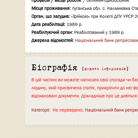
Професія / місце роботи:
/ селянин-одноосібник
Місце проживання:
Луганська обл. с. Калмиківка Ст
Орган, що засудив:
«Трійкою» при Колегії ДПУ УРСР 
Дата реабілітаціi:
1989 р.
Реабілітуючий орган:
Реабілітований у 1989 р.
Джерела відомостей:
Національний банк репресова
Біографія
[
додати інформацію
]
В цій частині ви можете написати свої спогади чи біо
людину, якій присвячена стаття, прикріпити до неї фо
відскановані документи. Докладніше про це дивітьс
Категорії
:
Не перевірено
Національний банк репре