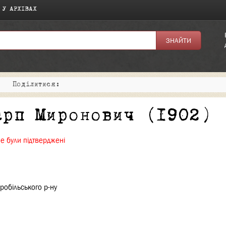
 У АРХІВАХ
|
Поділитися:
арп Миронович (1902)
не були підтверджені
робільського р-ну