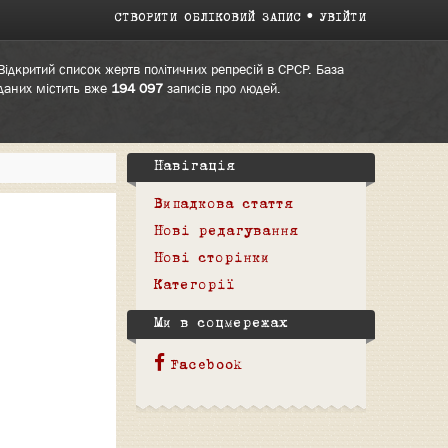
СТВОРИТИ ОБЛІКОВИЙ ЗАПИС
УВІЙТИ
Відкритий список жертв політичних репресій в СРСР. База
даних містить вже
194 097
записів про людей.
Навігація
Випадкова стаття
Нові редагування
Нові сторінки
Категорії
Ми в соцмережах
Facebook