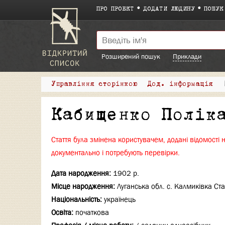
ПРО ПРОЕКТ
ДОДАТИ ЛЮДИНУ
ПОШУК
Розширений пошук
Приклади
Управління сторінкою
Дод. інформація
Кабищенко Полік
Стаття була змінена користувачем, додані відомості 
документально і потребують перевірки.
Дата народження:
1902 р.
Місце народження:
Луганська обл. с. Калмиківка Ста
Національність:
українець
Освіта:
початкова