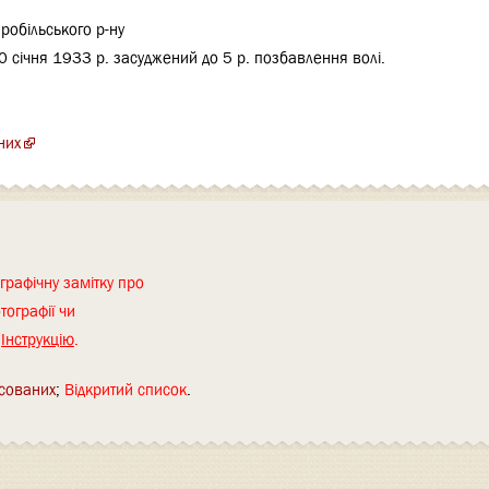
аробільського р-ну
20 січня 1933 р. засуджений до 5 р. позбавлення волі.
них
графічну замітку про
тографії чи
я
Інструкцію
.
сованих
Відкритий список