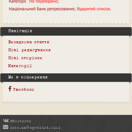
Категорії
:
Не перевірено
Національний банк репресованих
Відкритий список
Навігація
Випадкова стаття
Нові редагування
Нові сторінки
Категорії
Ми в соцмережах
Facebook
ВКонтакте
info.ua@openlist.wiki