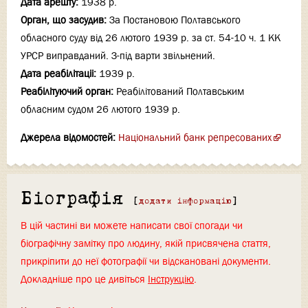
Дата арешту:
1938 р.
Орган, що засудив:
За Постановою Полтавського
обласного суду від 26 лютого 1939 р. за ст. 54-10 ч. 1 КК
УРСР виправданий. З-під варти звільнений.
Дата реабілітаціi:
1939 р.
Реабілітуючий орган:
Реабілітований Полтавським
обласним судом 26 лютого 1939 р.
Джерела відомостей:
Національний банк репресованих
Біографія
[
додати інформацію
]
В цій частині ви можете написати свої спогади чи
біографічну замітку про людину, якій присвячена стаття,
прикріпити до неї фотографії чи відскановані документи.
Докладніше про це дивіться
Інструкцію
.