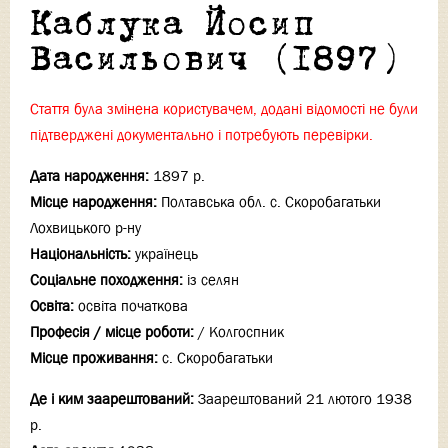
Каблука Йосип
Васильович (1897)
Стаття була змінена користувачем, додані відомості не були
підтверджені документально і потребують перевірки.
Дата народження:
1897 р.
Місце народження:
Полтавська обл. с. Скоробагатьки
Лохвицького р-ну
Національність:
українець
Соціальне походження:
із селян
Освіта:
освіта початкова
Професія / місце роботи:
/ Колгоспник
Місце проживання:
с. Скоробагатьки
Де і ким заарештований:
Заарештований 21 лютого 1938
р.