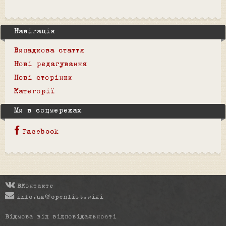
Навігація
Випадкова стаття
Нові редагування
Нові сторінки
Категорії
Ми в соцмережах
Facebook
ВКонтакте
info.ua@openlist.wiki
Відмова від відповідальності