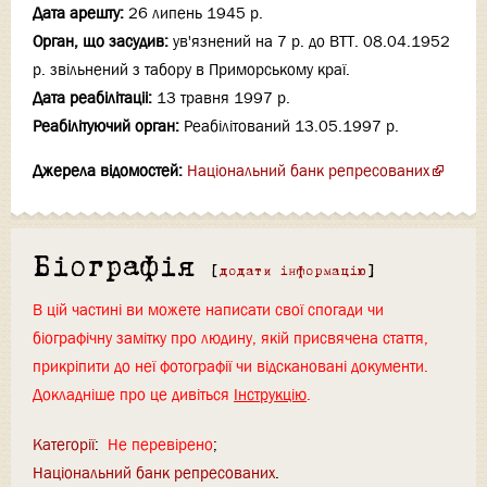
Дата арешту:
26 липень 1945 р.
Орган, що засудив:
ув'язнений на 7 р. до ВТТ. 08.04.1952
р. звільнений з табору в Приморському краї.
Дата реабілітаціi:
13 травня 1997 р.
Реабілітуючий орган:
Реабілітований 13.05.1997 р.
Джерела відомостей:
Національний банк репресованих
Біографія
[
додати інформацію
]
В цій частині ви можете написати свої спогади чи
біографічну замітку про людину, якій присвячена стаття,
прикріпити до неї фотографії чи відскановані документи.
Докладніше про це дивіться
Інструкцію
.
Категорії
:
Не перевірено
Національний банк репресованих