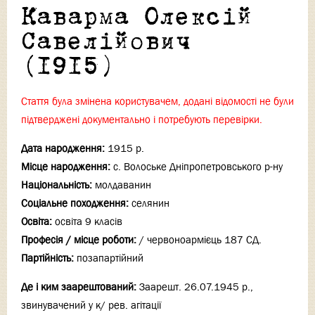
Каварма Олексій
Савелійович
(1915)
Стаття була змінена користувачем, додані відомості не були
підтверджені документально і потребують перевірки.
Дата народження:
1915 р.
Місце народження:
с. Волоське Дніпропетровського р-ну
Національність:
молдаванин
Соціальне походження:
селянин
Освіта:
освіта 9 класів
Професія / місце роботи:
/ червоноармієць 187 СД.
Партійність:
позапартійний
Де і ким заарештований:
Заарешт. 26.07.1945 р.,
звинувачений у к/ рев. агітації