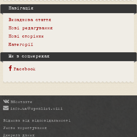
Навігація
Випадкова стаття
Нові редагування
Нові сторінки
Категорії
Ми в соцмережах
Facebook
ВКонтакте
info.ua@openlist.wiki
Відмова від відповідальності
Умови користування
Джерела даних