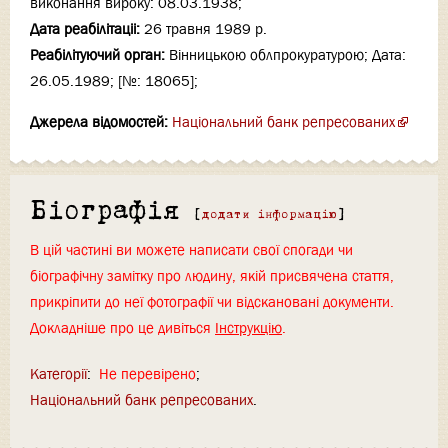
виконання вироку: 08.03.1938;
Дата реабілітаціi:
26 травня 1989 р.
Реабілітуючий орган:
Вінницькою облпрокуратурою; Дата:
26.05.1989; [№: 18065];
Джерела відомостей:
Національний банк репресованих
Біографія
[
додати інформацію
]
В цій частині ви можете написати свої спогади чи
біографічну замітку про людину, якій присвячена стаття,
прикріпити до неї фотографії чи відскановані документи.
Докладніше про це дивіться
Інструкцію
.
Категорії
:
Не перевірено
Національний банк репресованих