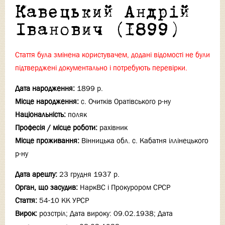
Кавецький Андрій
Іванович (1899)
Стаття була змінена користувачем, додані відомості не були
підтверджені документально і потребують перевірки.
Дата народження:
1899 р.
Місце народження:
с. Очитків Оратівського р-ну
Національність:
поляк
Професія / місце роботи:
рахівник
Місце проживання:
Вінницька обл. с. Кабатня іллінецького
р-ну
Дата арешту:
23 грудня 1937 р.
Орган, що засудив:
НаркВС і Прокурором СРСР
Стаття:
54-10 КК УРСР
Вирок:
розстріл; Дата вироку: 09.02.1938; Дата