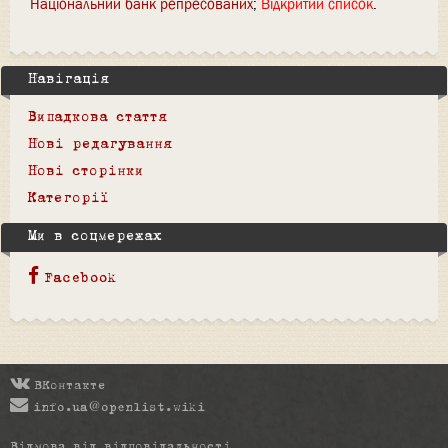
Національний банк репресованих
Відкритий список
Навігація
Випадкова стаття
Нові редагування
Нові сторінки
Категорії
Ми в соцмережах
Facebook
ВКонтакте
info.ua@openlist.wiki
Відмова від відповідальності