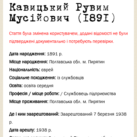
Кавицький Рувим
Мусійович (1891)
Стаття була змінена користувачем, додані відомості не були
підтверджені документально і потребують перевірки.
Дата народження:
1891 р.
Місце народження:
Полтавська обл. м. Пирятин
Національність:
єврей
Соціальне походження:
із службовців
Освіта:
освіта середня
Професія / місце роботи:
/ Службовець підприємства
Місце проживання:
Полтавська обл. м. Пирятин
Де і ким заарештований:
Заарештований 7 березня 1938
р.
Дата арешту:
1938 р.