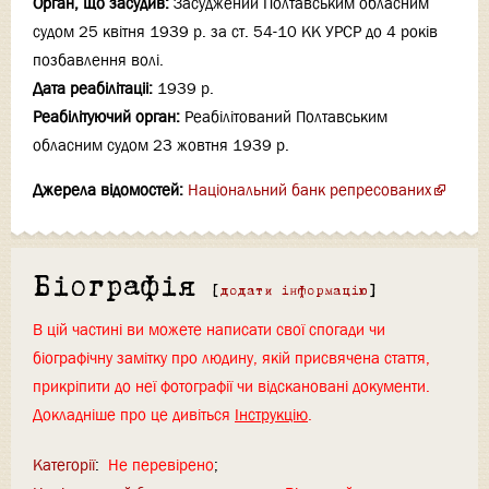
Орган, що засудив:
Засуджений Полтавським обласним
судом 25 квітня 1939 р. за ст. 54-10 КК УРСР до 4 років
позбавлення волі.
Дата реабілітаціi:
1939 р.
Реабілітуючий орган:
Реабілітований Полтавським
обласним судом 23 жовтня 1939 р.
Джерела відомостей:
Національний банк репресованих
Біографія
[
додати інформацію
]
В цій частині ви можете написати свої спогади чи
біографічну замітку про людину, якій присвячена стаття,
прикріпити до неї фотографії чи відскановані документи.
Докладніше про це дивіться
Інструкцію
.
Категорії
:
Не перевірено