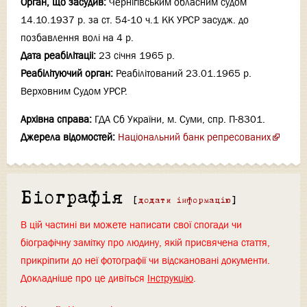
Орган, що засудив:
Чернігівським обласним судом
14.10.1937 р. за ст. 54-10 ч.1 КК УРСР засудж. до
позбавлення волі на 4 р.
Дата реабілітаціi:
23 січня 1965 р.
Реабілітуючий орган:
Реабілітований 23.01.1965 р.
Верховним Судом УРСР.
Архівна справа:
ГДА Сб України, м. Суми, спр. П-8301.
Джерела відомостей:
Національний банк репресованих
Біографія
[
додати інформацію
]
В цій частині ви можете написати свої спогади чи
біографічну замітку про людину, якій присвячена стаття,
прикріпити до неї фотографії чи відскановані документи.
Докладніше про це дивіться
Інструкцію
.