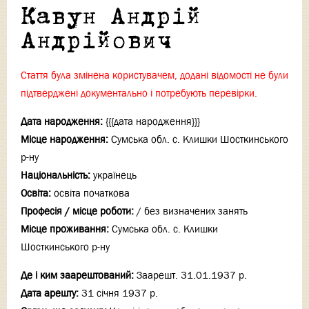
Кавун Андрій
Андрійович
Стаття була змінена користувачем, додані відомості не були
підтверджені документально і потребують перевірки.
Дата народження:
{{{дата народження}}}
Місце народження:
Сумська обл. с. Клишки Шосткинського
р-ну
Національність:
українець
Освіта:
освіта початкова
Професія / місце роботи:
/ без визначених занять
Місце проживання:
Сумська обл. с. Клишки
Шосткинського р-ну
Де і ким заарештований:
Заарешт. 31.01.1937 р.
Дата арешту:
31 січня 1937 р.