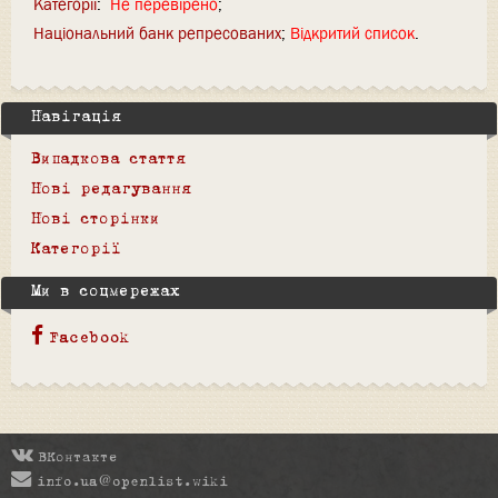
Категорії
:
Не перевірено
Національний банк репресованих
Відкритий список
Навігація
Випадкова стаття
Нові редагування
Нові сторінки
Категорії
Ми в соцмережах
Facebook
ВКонтакте
info.ua@openlist.wiki