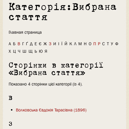
Категорія:Вибрана
стаття
Главная страница
А
Б
В
Г
Ґ
Д
Е
Є
Ж
З
И
І
Ї
Й
К
Л
М
Н
О
П
Р
С
Т
У
Ф
Х
Ц
Ч
Ш
Щ
Ь
Ю
Я
Сторінки в категорії
«Вибрана стаття»
Показано 4 сторінки цієї категорії (із 4).
В
Волковська Євдокія Тарасівна (1896)
З