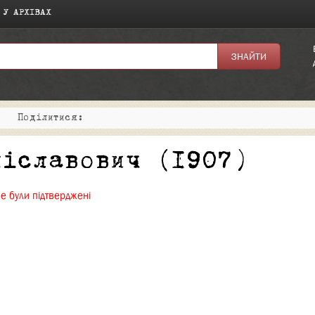
 У АРХІВАХ
|
Поділитися:
ніславович (1907)
не були підтверджені