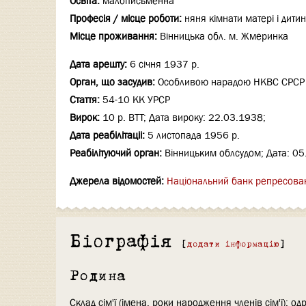
Освіта:
малописьменна
Професія / місце роботи:
няня кімнати матері і дити
Місце проживання:
Вінницька обл. м. Жмеринка
Дата арешту:
6 січня 1937 р.
Орган, що засудив:
Особливою нарадою НКВС СРСР
Стаття:
54-10 КК УРСР
Вирок:
10 р. ВТТ; Дата вироку: 22.03.1938;
Дата реабілітаціi:
5 листопада 1956 р.
Реабілітуючий орган:
Вінницьким облсудом; Дата: 05
Джерела відомостей:
Національний банк репресова
Біографія
[
додати інформацію
]
Родина
Склад сім'ї (імена, роки народження членів сім'ї): о