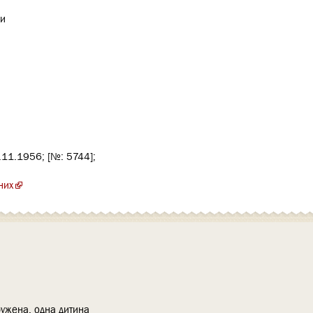
ни
.11.1956; [№: 5744];
них
дружена, одна дитина