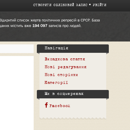
СТВОРИТИ ОБЛІКОВИЙ ЗАПИС
УВІЙТИ
Відкритий список жертв політичних репресій в СРСР. База
даних містить вже
194 097
записів про людей.
Навігація
Випадкова стаття
Нові редагування
Нові сторінки
Категорії
Ми в соцмережах
Facebook