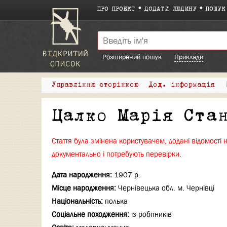
ПРО ПРОЕКТ
ДОДАТИ ЛЮДИНУ
ПОШУК
Розширений пошук
Приклади
Управління сторінкою
Дод. інформація
Цалко Марія Ста
Стаття була змінена користувачем, додані відомості 
документально і потребують перевірки.
Дата народження:
1907 р.
Місце народження:
Чернівецька обл. м. Чернівці
Національність:
полька
Соціальне походження:
із робітників