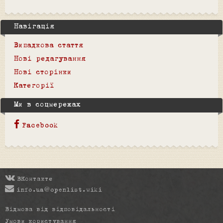
Навігація
Випадкова стаття
Нові редагування
Нові сторінки
Категорії
Ми в соцмережах
Facebook
ВКонтакте
info.ua@openlist.wiki
Відмова від відповідальності
Умови користування