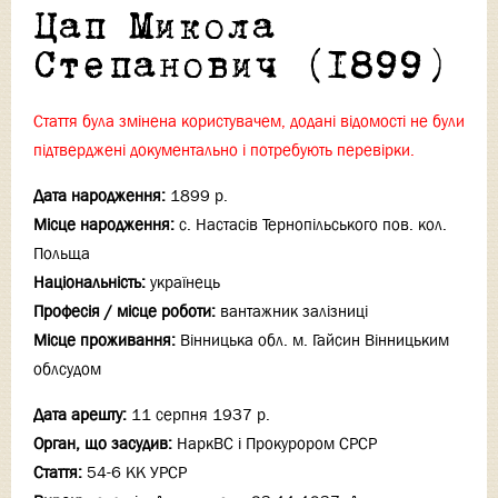
Цап Микола
Степанович (1899)
Стаття була змінена користувачем, додані відомості не були
підтверджені документально і потребують перевірки.
Дата народження:
1899 р.
Місце народження:
с. Настасів Тернопільського пов. кол.
Польща
Національність:
українець
Професія / місце роботи:
вантажник залізниці
Місце проживання:
Вінницька обл. м. Гайсин Вінницьким
облсудом
Дата арешту:
11 серпня 1937 р.
Орган, що засудив:
НаркВС і Прокурором СРСР
Стаття:
54-6 КК УРСР