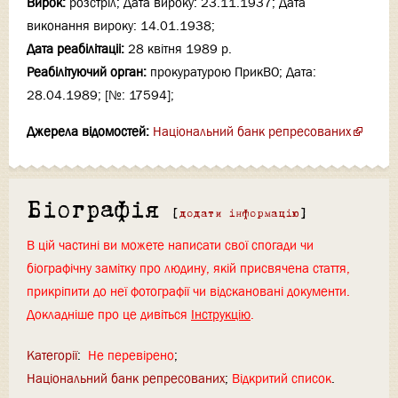
Вирок:
розстріл; Дата вироку: 23.11.1937; Дата
виконання вироку: 14.01.1938;
Дата реабілітаціi:
28 квітня 1989 р.
Реабілітуючий орган:
прокуратурою ПрикВО; Дата:
28.04.1989; [№: 17594];
Джерела відомостей:
Національний банк репресованих
Біографія
[
додати інформацію
]
В цій частині ви можете написати свої спогади чи
біографічну замітку про людину, якій присвячена стаття,
прикріпити до неї фотографії чи відскановані документи.
Докладніше про це дивіться
Інструкцію
.
Категорії
:
Не перевірено
Національний банк репресованих
Відкритий список