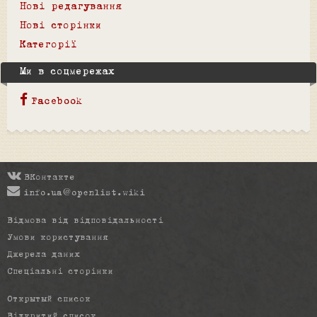
Нові редагування
Нові сторінки
Категорії
Ми в соцмережах
Facebook
ВКонтакте
info.ua@openlist.wiki
Відмова від відповідальності
Умови користування
Джерела даних
Спеціальні сторінки
Открытый список
Відкритий список