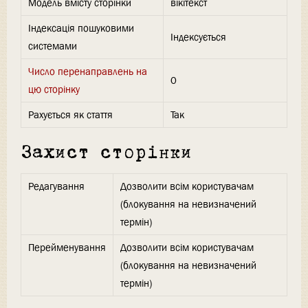
Модель вмісту сторінки
вікітекст
Індексація пошуковими
Індексується
системами
Число перенаправлень на
0
цю сторінку
Рахується як стаття
Так
Захист сторінки
Редагування
Дозволити всім користувачам
(блокування на невизначений
термін)
Перейменування
Дозволити всім користувачам
(блокування на невизначений
термін)