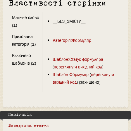
Властивості сторінки
Магічне слово
__БЕЗ_ЗМІСТУ__
(1)
Прихована
Категорія:Формуляр
категорія (1)
Включено
Шаблон:Статус формуляра
шаблонів (2)
(
переглянути вихідний код
)
Шаблон:Формуляр
(
переглянути
вихідний код
) (захищено)
Навігація
Випадкова стаття