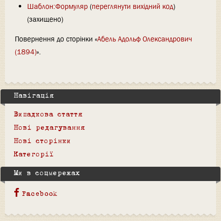
Шаблон:Формуляр
(
переглянути вихідний код
)
(захищено)
Повернення до сторінки «
Абель Адольф Олександрович
(1894)
».
Навігація
Випадкова стаття
Нові редагування
Нові сторінки
Категорії
Ми в соцмережах
Facebook