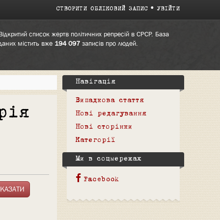
СТВОРИТИ ОБЛІКОВИЙ ЗАПИС
УВІЙТИ
Відкритий список жертв політичних репресій в СРСР. База
даних містить вже
194 097
записів про людей.
Навігація
Випадкова стаття
рія
Нові редагування
Нові сторінки
Категорії
Ми в соцмережах
Facebook