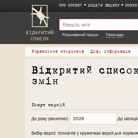
ПРО ПРОЕКТ
ДОДАТИ ЛЮДИНУ
ПОШУК
Розширений пошук
Приклади
Управління сторінкою
Дод. інформація
Відкритий списо
змін
Пошук версій
До року (включно):
До місяця
Вибір версії: позначте у кружечках версії для порівня