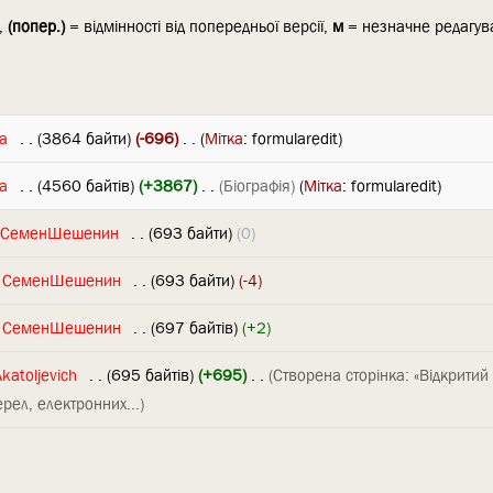
ї,
(попер.)
= відмінності від попередньої версії,
м
= незначне редагув
ra
‎
. .
(3864 байти)
(-696)
‎
. .
(
Мітка
:
formularedit
)
ra
‎
. .
(4560 байтів)
(+3867)
‎
. .
(Біографія)
(
Мітка
:
formularedit
)
СеменШешенин
‎
. .
(693 байти)
(0)
СеменШешенин
‎
. .
(693 байти)
(-4)
СеменШешенин
‎
. .
(697 байтів)
(+2)
Akatoljevich
‎
. .
(695 байтів)
(+695)
‎
. .
(Створена сторінка: «Відкритий
рел, електронних...)