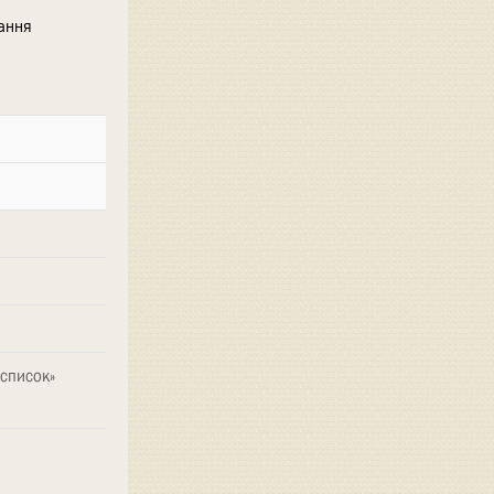
ання
 список»