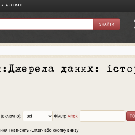
 У АРХІВАХ
к:Джерела даних: істо
 (включно):
Фільтр
міток
:
ння і натисніть «Enter» або кнопку внизу.