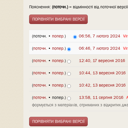
Пояснення:
(поточн.)
= відмінності від поточної версі
(поточн. •
попер.
)
06:56, 7 лютого 2024
‎
Vi
(
поточн.
•
попер.
)
06:46, 7 лютого 2024
‎
Vi
(
поточн.
•
попер.
)
12:40, 17 вересня 2016
‎
(
поточн.
•
попер.
)
10:44, 13 вересня 2016
‎
(
поточн.
•
попер.
)
10:42, 13 вересня 2016
‎
(
поточн.
• попер.)
13:58, 11 серпня 2016
‎
формується з матеріалів, отриманих з відкритих дже