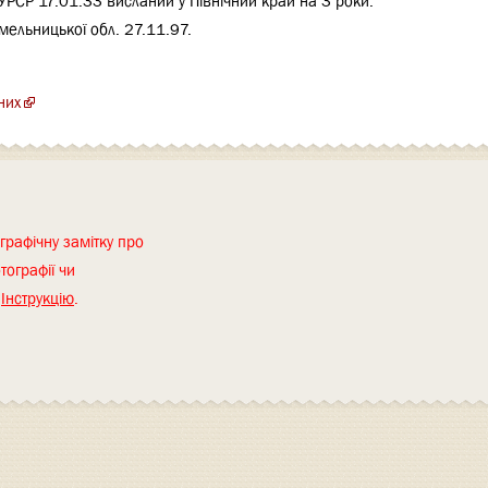
РСР 17.01.33 висланий у Північний край на 3 роки.
мельницької обл. 27.11.97.
них
графічну замітку про
тографії чи
я
Інструкцію
.