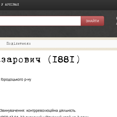
 У АРХІВАХ
|
Поділитися:
азарович (1881)
 Городоцького р-ну
Звинувачення: контрреволюційна діяльність.