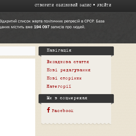
СТВОРИТИ ОБЛІКОВИЙ ЗАПИС
УВІЙТИ
Відкритий список жертв політичних репресій в СРСР. База
даних містить вже
194 097
записів про людей.
Навігація
Випадкова стаття
Нові редагування
Нові сторінки
Категорії
Ми в соцмережах
Facebook