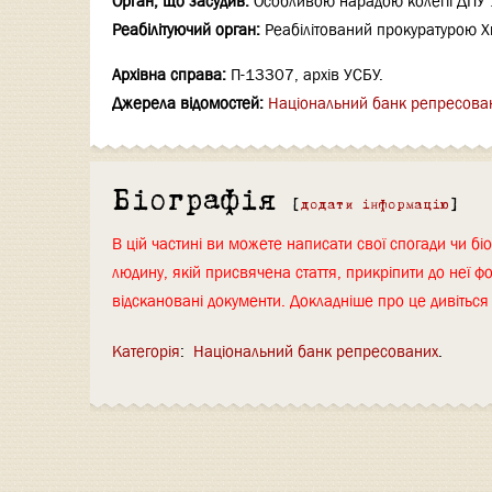
Орган, що засудив:
Особливою нарадою колегії ДПУ У
Реабілітуючий орган:
Реабілітований прокуратурою Х
Архівна справа:
П-13307, архів УСБУ.
Джерела відомостей:
Національний банк репресова
Біографія
[
додати інформацію
]
В цій частині ви можете написати свої спогади чи біо
людину, якій присвячена стаття, прикріпити до неї фо
відскановані документи. Докладніше про це дивітьс
Категорія
:
Національний банк репресованих