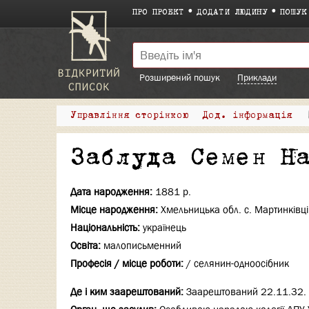
ПРО ПРОЕКТ
ДОДАТИ ЛЮДИНУ
ПОШУК
Розширений пошук
Приклади
Управління сторінкою
Дод. інформація
Заблуда Семен Н
Дата народження:
1881 р.
Місце народження:
Хмельницька обл. с. Мартинківці
Національність:
українець
Освіта:
малописьменний
Професія / місце роботи:
/ селянин-одноосібник
Де і ким заарештований:
Заарештований 22.11.32. 