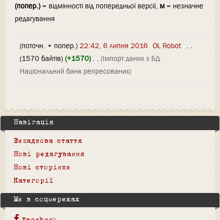
(попер.)
= відмінності від попередньої версії,
м
= незначне
редагування
(поточн. • попер.)
22:42, 6 липня 2016
‎
OL Robot
‎
. .
(1570 байтів)
(+1570)
‎
. .
(Імпорт даних з БД
Національний банк репресованих)
Навігація
Випадкова стаття
Нові редагування
Нові сторінки
Категорії
Ми в соцмережах