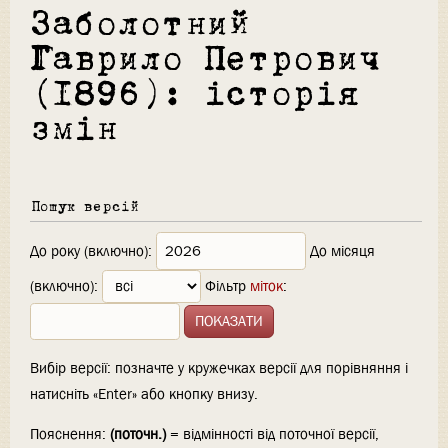
Заболотний
Гаврило Петрович
(1896): історія
змін
Пошук версій
До року (включно):
До місяця
(включно):
Фільтр
міток
:
Вибір версії: позначте у кружечках версії для порівняння і
натисніть «Enter» або кнопку внизу.
Пояснення:
(поточн.)
= відмінності від поточної версії,