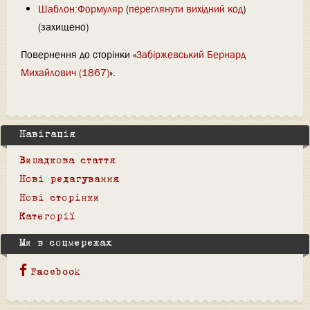
Шаблон:Формуляр
(
переглянути вихідний код
)
(захищено)
Повернення до сторінки «
Забіржевський Бернард
Михайлович (1867)
».
Навігація
Випадкова стаття
Нові редагування
Нові сторінки
Категорії
Ми в соцмережах
Facebook