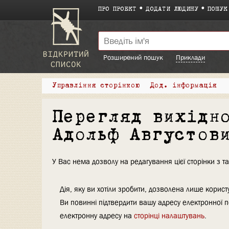
ПРО ПРОЕКТ
ДОДАТИ ЛЮДИНУ
ПОШУК
Розширений пошук
Приклади
Управління сторінкою
Дод. інформація
Перегляд вихідн
Адольф Августов
У Вас нема дозволу на редагування цієї сторінки з т
Дія, яку ви хотіли зробити, дозволена лише корист
Ви повинні підтвердити вашу адресу електронної п
електронну адресу на
сторінці налаштувань
.