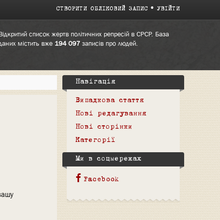
СТВОРИТИ ОБЛІКОВИЙ ЗАПИС
УВІЙТИ
Відкритий список жертв політичних репресій в СРСР. База
даних містить вже
194 097
записів про людей.
Навігація
Випадкова стаття
Нові редагування
Нові сторінки
Категорії
Ми в соцмережах
Facebook
вашу