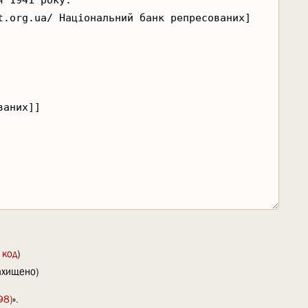
 код
)
захищено)
98)
».