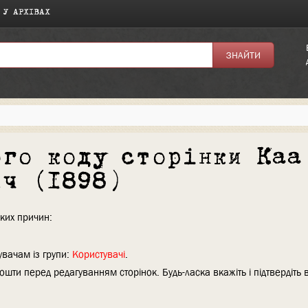
 У АРХІВАХ
ого коду сторінки Каа
ич (1898)
аких причин:
увачам із групи:
Користувачі
.
ошти перед редагуванням сторінок. Будь-ласка вкажіть і підтвердіть 