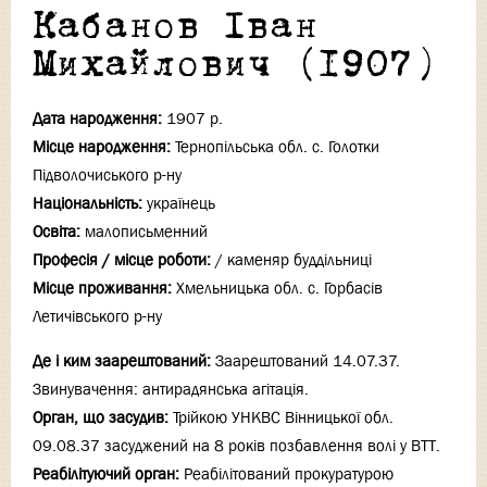
Кабанов Іван
Михайлович (1907)
Дата народження:
1907 р.
Місце народження:
Тернопільська обл. с. Голотки
Підволочиського р-ну
Національність:
українець
Освіта:
малописьменний
Професія / місце роботи:
/ каменяр буддільниці
Місце проживання:
Хмельницька обл. с. Горбасів
Летичівського р-ну
Де і ким заарештований:
Заарештований 14.07.37.
Звинувачення: антирадянська агітація.
Орган, що засудив:
Трійкою УНКВС Вінницької обл.
09.08.37 засуджений на 8 років позбавлення волі у ВТТ.
Реабілітуючий орган:
Реабілітований прокуратурою