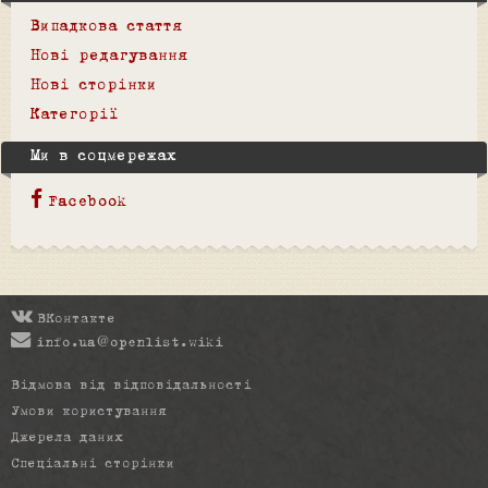
Випадкова стаття
Нові редагування
Нові сторінки
Категорії
Ми в соцмережах
Facebook
ВКонтакте
info.ua@openlist.wiki
Відмова від відповідальності
Умови користування
Джерела даних
Спеціальні сторінки