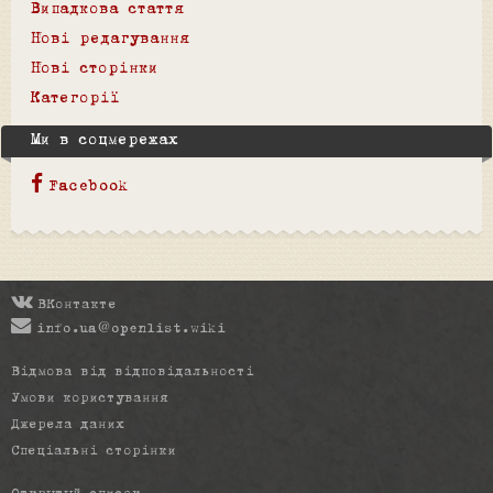
Випадкова стаття
Нові редагування
Нові сторінки
Категорії
Ми в соцмережах
Facebook
ВКонтакте
info.ua@openlist.wiki
Відмова від відповідальності
Умови користування
Джерела даних
Спеціальні сторінки