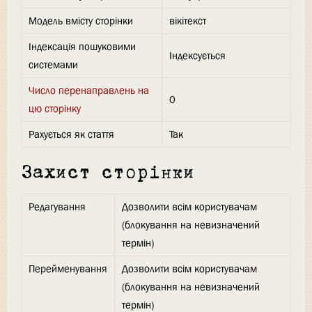
Модель вмісту сторінки
вікітекст
Індексація пошуковими
Індексується
системами
Число перенаправлень на
0
цю сторінку
Рахується як стаття
Так
Захист сторінки
Редагування
Дозволити всім користувачам
(блокування на невизначений
термін)
Перейменування
Дозволити всім користувачам
(блокування на невизначений
термін)