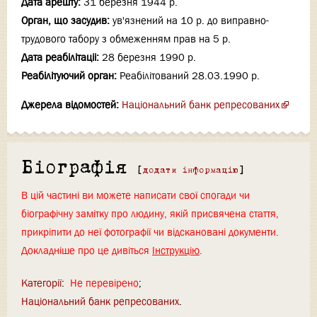
Дата арешту:
31 березня 1944 р.
Орган, що засудив:
ув'язнений на 10 р. до виправно-
трудового табору з обмеженням прав на 5 р.
Дата реабілітаціi:
28 березня 1990 р.
Реабілітуючий орган:
Реабілітований 28.03.1990 р.
Джерела відомостей:
Національний банк репресованих
Біографія
[
додати інформацію
]
В цій частині ви можете написати свої спогади чи
біографічну замітку про людину, якій присвячена стаття,
прикріпити до неї фотографії чи відскановані документи.
Докладніше про це дивіться
Інструкцію
.
Категорії
:
Не перевірено
Національний банк репресованих