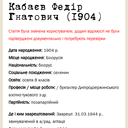
Кабаєв Федір
Гнатович (1904)
Стаття була змінена користувачем, додані відомості не були
підтверджені документально і потребують перевірки.
Дата народження:
1904 р.
Місце народження:
Білорусія
Національність:
білорус
Соціальне походження:
селянин
Освіта:
освіта 8 класів
Професія / місце роботи:
/ бухгалтер Дніпродзержинського
азотно-тукового з-ду.
Партійність:
позапартійний
Де і ким заарештований:
Заарешт. 31.03.1944 р.,
звинувачений в а/рад. агітації