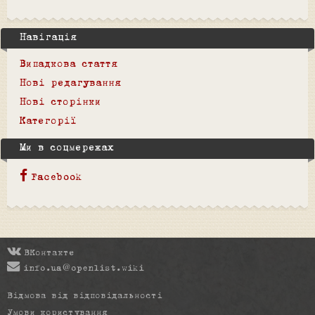
Навігація
Випадкова стаття
Нові редагування
Нові сторінки
Категорії
Ми в соцмережах
Facebook
ВКонтакте
info.ua@openlist.wiki
Відмова від відповідальності
Умови користування