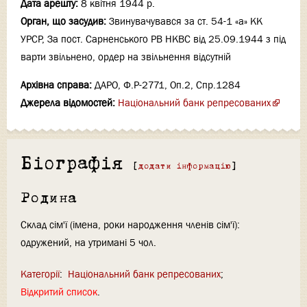
Дата арешту:
8 квітня 1944 р.
Орган, що засудив:
Звинувачувався за ст. 54-1 «а» КК
УРСР, За пост. Сарненського РВ НКВС від 25.09.1944 з під
варти звільнено, ордер на звільнення відсутній
Архівна справа:
ДАРО, Ф.Р-2771, Оп.2, Спр.1284
Джерела відомостей:
Національний банк репресованих
Біографія
[
додати інформацію
]
Родина
Склад сім'ї (імена, роки народження членів сім'ї):
одружений, на утримані 5 чол.
Категорії
:
Національний банк репресованих
Відкритий список