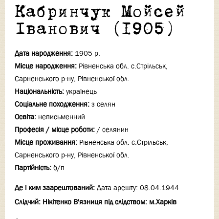
Кабринчук Мойсей
Іванович (1905)
Дата народження:
1905 р.
Місце народження:
Рівненська обл. с.Стрільськ,
Сарненського р-ну, Рівненської обл.
Національність:
українець
Соціальне походження:
з селян
Освіта:
неписьменний
Професія / місце роботи:
/ селянин
Місце проживання:
Рівненська обл. с.Стрільськ,
Сарненського р-ну, Рівненської обл.
Партійність:
б/п
Де і ким заарештований:
Дата арешту: 08.04.1944
Слідчий: Нікітенко В'язниця під слідством: м.Харків