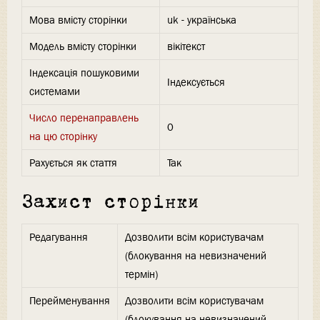
Мова вмісту сторінки
uk - українська
Модель вмісту сторінки
вікітекст
Індексація пошуковими
Індексується
системами
Число перенаправлень
0
на цю сторінку
Рахується як стаття
Так
Захист сторінки
Редагування
Дозволити всім користувачам
(блокування на невизначений
термін)
Перейменування
Дозволити всім користувачам
(блокування на невизначений