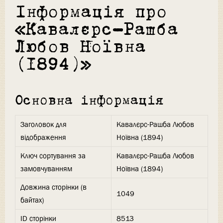
Інформація про
«Кавалєрс-Рашба
Любов Ноївна
(1894)»
Основна інформація
Заголовок для
Кавалєрс-Рашба Любов
відображення
Ноївна (1894)
Ключ сортування за
Кавалєрс-Рашба Любов
замовчуванням
Ноївна (1894)
Довжина сторінки (в
1049
байтах)
ID сторінки
8513