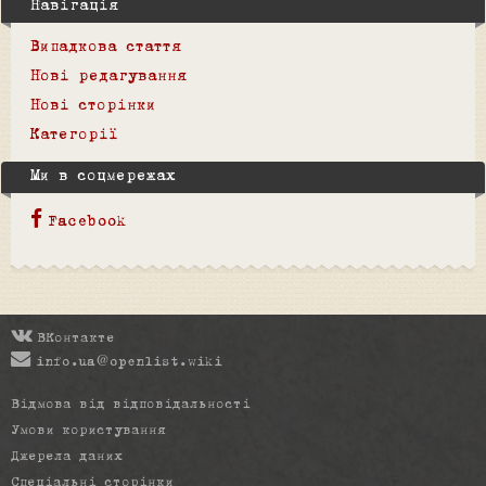
Навігація
Випадкова стаття
Нові редагування
Нові сторінки
Категорії
Ми в соцмережах
Facebook
ВКонтакте
info.ua@openlist.wiki
Відмова від відповідальності
Умови користування
Джерела даних
Спеціальні сторінки