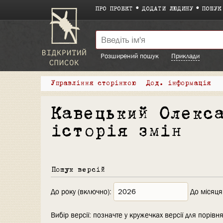
ПРО ПРОЕКТ
ДОДАТИ ЛЮДИНУ
ПОШУК
Розширений пошук
Приклади
Управління сторінкою
Дод. інформація
Кавецький Олекс
історія змін
Пошук версій
До року (включно):
До місяця
Вибір версії: позначте у кружечках версії для порівня