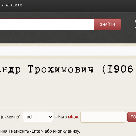
 У АРХІВАХ
андр Трохимович (1906
 (включно):
Фільтр
міток
:
ння і натисніть «Enter» або кнопку внизу.