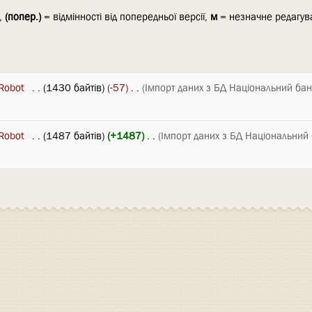
ї,
(попер.)
= відмінності від попередньої версії,
м
= незначне редагув
Robot
‎
. .
(1430 байтів)
(-57)
‎
. .
(Імпорт даних з БД Національний ба
Robot
‎
. .
(1487 байтів)
(+1487)
‎
. .
(Імпорт даних з БД Національний