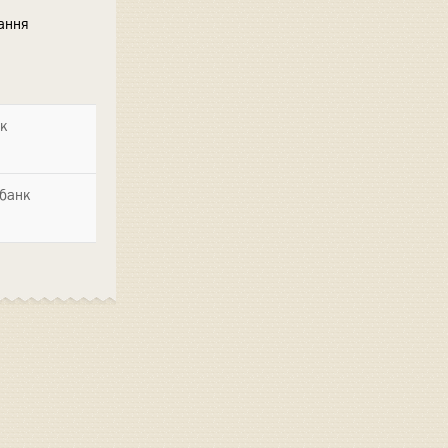
ання
нк
 банк