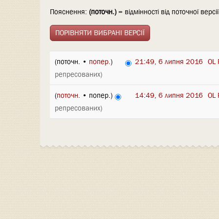
Пояснення:
(поточн.)
= відмінності від поточної версі
(поточн. •
попер.
)
21:49, 6 липня 2016
‎
OL 
репресованих)
(
поточн.
• попер.)
14:49, 6 липня 2016
‎
OL 
репресованих)