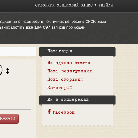
СТВОРИТИ ОБЛІКОВИЙ ЗАПИС
УВІЙТИ
Відкритий список жертв політичних репресій в СРСР. База
даних містить вже
194 097
записів про людей.
Навігація
Випадкова стаття
):
Нові редагування
Нові сторінки
Категорії
Ми в соцмережах
Facebook