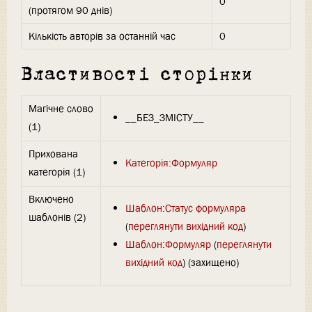
0
(протягом 90 днів)
Кількість авторів за останній час
0
Властивості сторінки
Магічне слово
__БЕЗ_ЗМІСТУ__
(1)
Прихована
Категорія:Формуляр
категорія (1)
Включено
Шаблон:Статус формуляра
шаблонів (2)
(
переглянути вихідний код
)
Шаблон:Формуляр
(
переглянути
вихідний код
) (захищено)