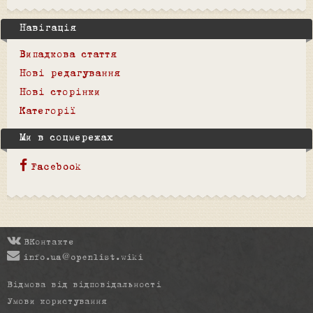
Навігація
Випадкова стаття
Нові редагування
Нові сторінки
Категорії
Ми в соцмережах
Facebook
ВКонтакте
info.ua@openlist.wiki
Відмова від відповідальності
Умови користування