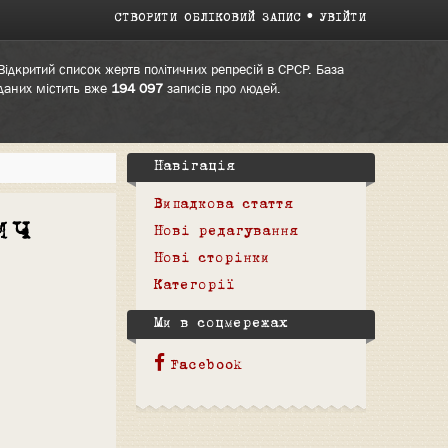
СТВОРИТИ ОБЛІКОВИЙ ЗАПИС
УВІЙТИ
Відкритий список жертв політичних репресій в СРСР. База
даних містить вже
194 097
записів про людей.
Навігація
Випадкова стаття
ич
Нові редагування
Нові сторінки
Категорії
Ми в соцмережах
Facebook