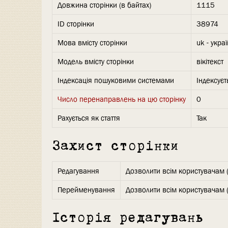
Довжина сторінки (в байтах)
1115
ID сторінки
38974
Мова вмісту сторінки
uk - укра
Модель вмісту сторінки
вікітекст
Індексація пошуковими системами
Індексуєт
Число перенаправлень на цю сторінку
0
Рахується як стаття
Так
Захист сторінки
Редагування
Дозволити всім користувачам 
Перейменування
Дозволити всім користувачам 
Історія редагувань