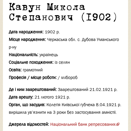
Кавун Микола
Степанович (1902)
Дата народження:
1902 р.
Місце народження:
Черкаська обл. с. Дубова Уманського
р-ну
Національність:
українець
Соціальне походження:
із селян
Освіта:
грамотний
Професія / місце роботи:
/ хлібороб
Де і ким заарештований:
Заарештований 21.02.1921 р.
Дата арешту:
21 лютого 1921 р.
Орган, що засудив:
Колегія Київської губчека 8.04.1921 р.
вирішила ув’язнити на 3 роки без застосування амністії.
Джерела відомостей:
Національний банк репресованих