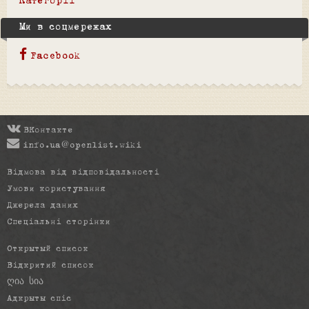
Категорії
Ми в соцмережах
Facebook
ВКонтакте
info.ua@openlist.wiki
Відмова від відповідальності
Умови користування
Джерела даних
Спеціальні сторінки
Открытый список
Відкритий список
ღია სია
Адкрыты спіс