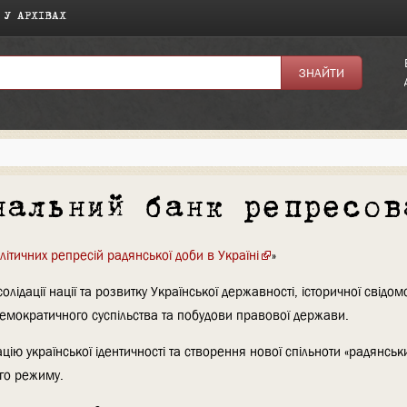
 У АРХІВАХ
нальний банк репресов
ітичних репресій радянської доби в Україні
»
ідації нації та розвитку Української державності, історичної свідомо
емократичного суспільства та побудови правової держави.
цію української ідентичності та створення нової спільноти «радянськ
ого режиму.