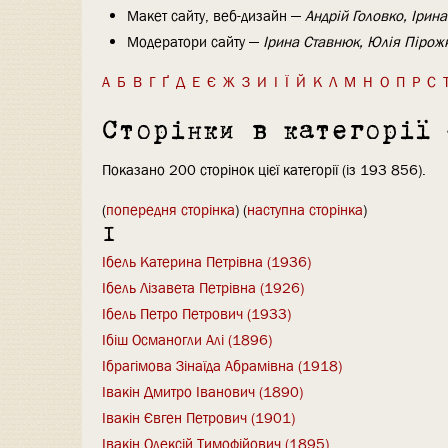
Макет сайту, веб-дизайн —
Андрій Головко, Ірин
Модератори сайту —
Ірина Ставнюк, Юлія Пірож
А
Б
В
Г
Ґ
Д
Е
Є
Ж
З
И
І
Ї
Й
К
Л
М
Н
О
П
Р
С
Сторінки в категорії
Показано 200 сторінок цієї категорії (із 193 856).
(
попередня сторінка
) (
наступна сторінка
)
І
Ібель Катерина Петрівна (1936)
Ібель Лізавета Петрівна (1926)
Ібель Петро Петрович (1933)
Ібіш Османогли Алі (1896)
Ібрагімова Зінаїда Абрамівна (1918)
Івакін Дмитро Іванович (1890)
Івакін Євген Петрович (1901)
Івакін Олексій Тимофійович (1895)