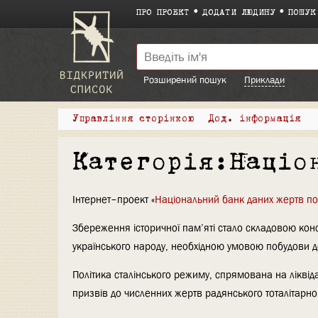
ПРО ПРОЕКТ
ДОДАТИ ЛЮДИНУ
ПОШУК
Розширений пошук
Приклади
Управління сторінкою
Дод. інформація
Категорія:Націо
Інтернет–проект «
Національний банк даних жертв пол
Збереження історичної пам’яті стало складовою консол
українського народу, необхідною умовою побудови д
Політика сталінського режиму, спрямована на ліквіда
призвів до численних жертв радянського тоталітарн