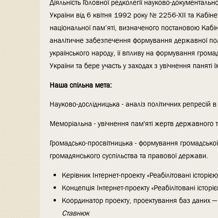
Діяльність Головної редколегії науково-документальної
України від 6 квітня 1992 року № 2256-ХII та Кабіне
національної пам’яті, визначеного постановою Кабін
аналітичне забезпечення формування державної політ
українського народу, її впливу на формування громадян
України та бере участь у заходах з увічнення панят
Наша спільна мета:
Науково-дослідницька - аналіз політичних репресій 
Меморіальна - увічнення пам'яті жертв державного 
Громадсько-просвітницька - формування громадської 
громадянського суспільства та правової держави.
Керівник Інтернет-проекту «Реабілітовані історіє
Концепція Інтернет-проекту «Реабілітовані історі
Координатор проекту, проектування баз даних —
Ставнюк