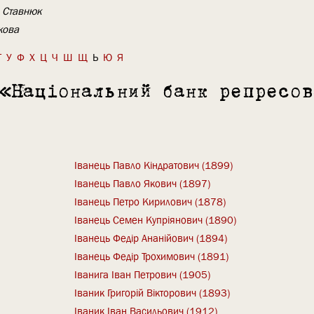
а Ставнюк
кова
Т
У
Ф
Х
Ц
Ч
Ш
Щ
Ь
Ю
Я
 «Національний банк репресо
Іванець Павло Кіндратович (1899)
Іванець Павло Якович (1897)
Іванець Петро Кирилович (1878)
Іванець Семен Купріянович (1890)
Іванець Федір Ананійович (1894)
Іванець Федір Трохимович (1891)
Іванига Іван Петрович (1905)
Іваник Григорій Вікторович (1893)
Іваник Іван Васильович (1912)