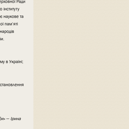
Верховної Ради
 інституту
ює наукове та
ї пам’яті
 народів
би.
у в Україні;
, становлення
оби» —
Ірина