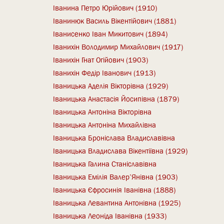
Іванина Петро Юрійович (1910)
Іванинюк Василь Вікентійович (1881)
Іванисенко Іван Микитович (1894)
Іванихін Володимир Михайлович (1917)
Іванихін Гнат Огійович (1903)
Іванихін Федір Іванович (1913)
Іваницька Аделія Вікторівна (1929)
Іваницька Анастасія Йосипівна (1879)
Іваницька Антоніна Вікторівна
Іваницька Антоніна Михайлівна
Іваницька Броніслава Владиславівна
Іваницька Владислава Вікентіївна (1929)
Іваницька Галина Станіславівна
Іваницька Емілія Валер’Янівна (1903)
Іваницька Єфросинія Іванівна (1888)
Іваницька Левантина Антонівна (1925)
Іваницька Леоніда Іванівна (1933)