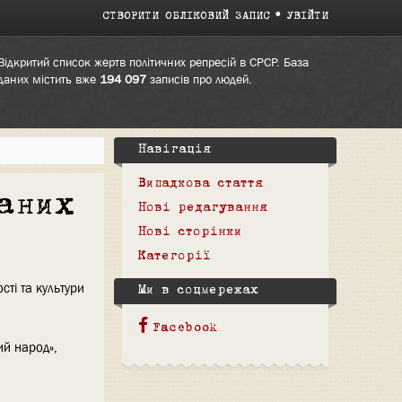
СТВОРИТИ ОБЛІКОВИЙ ЗАПИС
УВІЙТИ
Відкритий список жертв політичних репресій в СРСР. База
даних містить вже
194 097
записів про людей.
Навігація
Випадкова стаття
аних
Нові редагування
Нові сторінки
Категорії
сті та культури
Ми в соцмережах
Facebook
ий народ»,