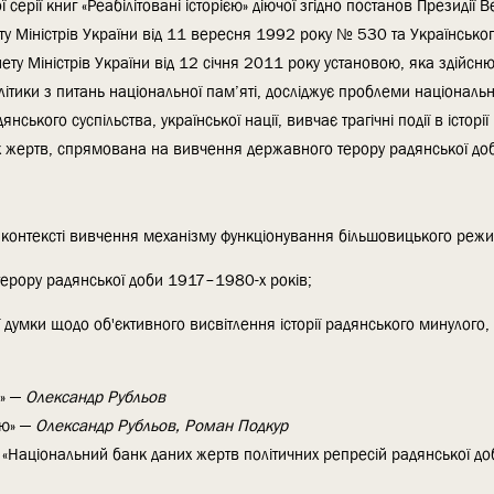
 серії книг «Реабілітовані історією» діючої згідно постанов Президії 
ту Міністрів України від 11 вересня 1992 року № 530 та Українського
ету Міністрів України від 12 січня 2011 року установою, яка здійсн
ики з питань національної пам’яті, досліджує проблеми національно
ського суспільства, української нації, вивчає трагічні події в історії
і їх жертв, спрямована на вивчення державного терору радянської до
в контексті вивчення механізму функціонування більшовицького режим
терору радянської доби 1917–1980-х років;
думки щодо об'єктивного висвітлення історії радянського минулого
ю» —
Олександр Рубльов
єю» —
Олександр Рубльов, Роман Подкур
 «Національний банк даних жертв політичних репресій радянської д