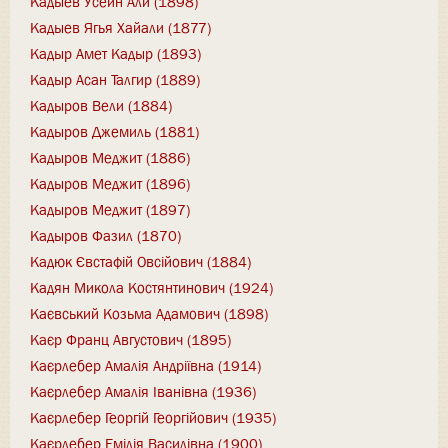
Кадыев Усеин Али (1898)
Кадыев Ягья Хайали (1877)
Кадыр Амет Кадыр (1893)
Кадыр Асан Талгир (1889)
Кадыров Вели (1884)
Кадыров Джемиль (1881)
Кадыров Меджит (1886)
Кадыров Меджит (1896)
Кадыров Меджит (1897)
Кадыров Фазил (1870)
Кадюк Євстафій Овсійович (1884)
Кадян Микола Костянтинович (1924)
Каєвський Козьма Адамович (1898)
Каєр Франц Августович (1895)
Каєрлебер Амалія Андріївна (1914)
Каєрлебер Амалія Іванівна (1936)
Каєрлебер Георгій Георгійович (1935)
Каєрлебер Емілія Василівна (1900)