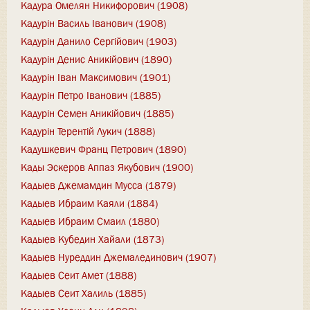
Кадура Омелян Никифорович (1908)
Кадурін Василь Іванович (1908)
Кадурін Данило Сергійович (1903)
Кадурін Денис Аникійович (1890)
Кадурін Іван Максимович (1901)
Кадурін Петро Іванович (1885)
Кадурін Семен Аникійович (1885)
Кадурін Терентій Лукич (1888)
Кадушкевич Франц Петрович (1890)
Кады Эскеров Аппаз Якубович (1900)
Кадыев Джемамдин Мусса (1879)
Кадыев Ибраим Каяли (1884)
Кадыев Ибраим Смаил (1880)
Кадыев Кубедин Хайали (1873)
Кадыев Нуреддин Джемалединович (1907)
Кадыев Сеит Амет (1888)
Кадыев Сеит Халиль (1885)