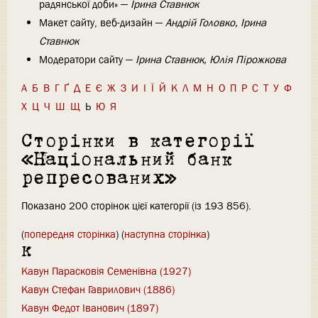
радянської доби» —
Ірина Ставнюк
Макет сайту, веб-дизайн —
Андрій Головко, Ірина
Ставнюк
Модератори сайту —
Ірина Ставнюк, Юлія Пірожкова
А
Б
В
Г
Ґ
Д
Е
Є
Ж
З
И
І
Ї
Й
К
Л
М
Н
О
П
Р
С
Т
У
Ф
Х
Ц
Ч
Ш
Щ
Ь
Ю
Я
Сторінки в категорії
«Національний банк
репресованих»
Показано 200 сторінок цієї категорії (із 193 856).
(
попередня сторінка
) (
наступна сторінка
)
К
Кавун Парасковія Семенівна (1927)
Кавун Стефан Гаврилович (1886)
Кавун Федот Іванович (1897)