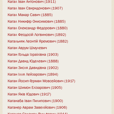
Кагал Іван Антонович (1911)
Кагал Іван Свиридонович (1907)
Кагал Макар Савич (1885)
Кагал Никифір Онисимович (1885)
Кагал Олександр Федорович (1880)
Кагал Феодосій Логвинович (1892)
Кагальняк Леонтій Яремович (1882)
Каган Аврум Шмулевич
Каган Гольда Ізраїлівна (1903)
Каган Давид Юделевич (1888)
Каган Зисля Давидівна (1902)
Каган Ілля Лейзарович (1894)
Каган Йосип-Герман Мовсейович (1917)
Каган Шимон Елізарович (1905)
Каган Яків Юдович (1917)
Каганаба Іван Пилипович (1900)
Каганер Аврам Завелійович (1906)
Каганер Соломон Вульфович (1914)