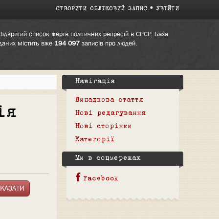
СТВОРИТИ ОБЛІКОВИЙ ЗАПИС
УВІЙТИ
Відкритий список жертв політичних репресій в СРСР. База
даних містить вже
194 097
записів про людей.
Навігація
Випадкова стаття
ія
Нові редагування
Нові сторінки
Категорії
Ми в соцмережах
Facebook