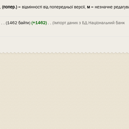
ї,
(попер.)
= відмінності від попередньої версії,
м
= незначне редагув
‎
. .
(1462 байти)
(+1462)
‎
. .
(Імпорт даних з БД Національний банк