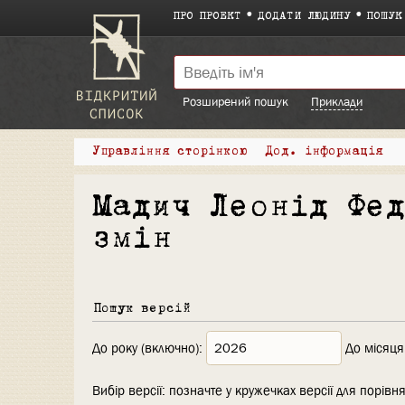
ПРО ПРОЕКТ
ДОДАТИ ЛЮДИНУ
ПОШУК
Розширений пошук
Приклади
Управління сторінкою
Дод. інформація
Мадич Леонід Фе
змін
Пошук версій
До року (включно):
До місяця
Вибір версії: позначте у кружечках версії для порівня