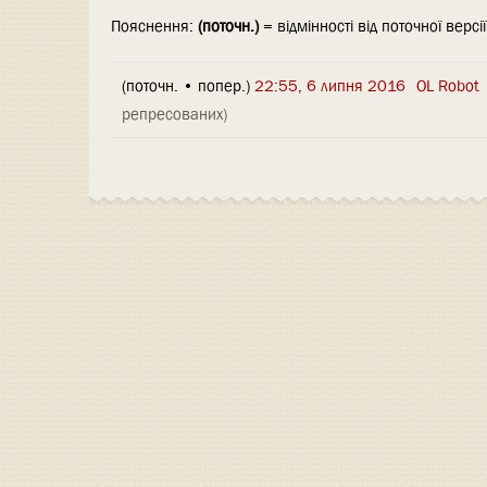
Пояснення:
(поточн.)
= відмінності від поточної версі
(поточн. • попер.)
22:55, 6 липня 2016
‎
OL Robot
репресованих)