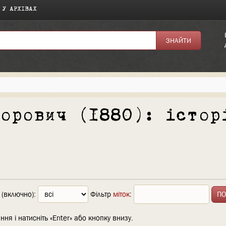
 У АРХІВАХ
дорович (1880): істор
 (включно):
Фільтр
міток
:
ння і натисніть «Enter» або кнопку внизу.