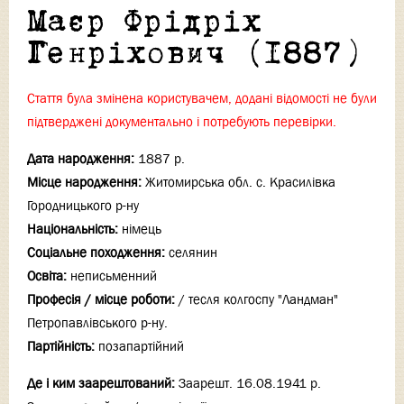
Маєр Фрідріх
Генріхович (1887)
Стаття була змінена користувачем, додані відомості не були
підтверджені документально і потребують перевірки.
Дата народження:
1887 р.
Місце народження:
Житомирська обл. с. Красилівка
Городницького р-ну
Національність:
німець
Соціальне походження:
селянин
Освіта:
неписьменний
Професія / місце роботи:
/ тесля колгоспу "Ландман"
Петропавлівського р-ну.
Партійність:
позапартійний
Де і ким заарештований:
Заарешт. 16.08.1941 р.