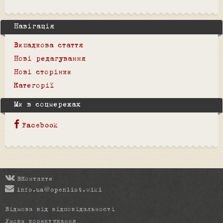
Навігація
Випадкова стаття
Нові редагування
Нові сторінки
Категорії
Ми в соцмережах
Facebook
ВКонтакте
info.ua@openlist.wiki
Відмова від відповідальності
Умови користування