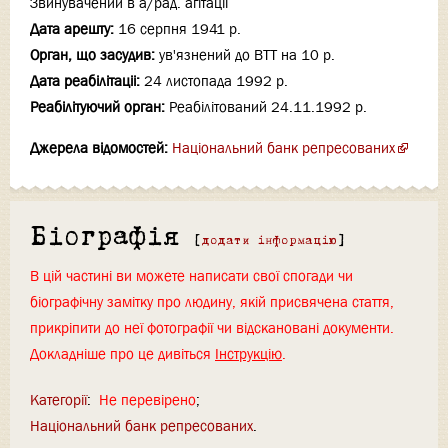
Звинувачений в а/рад. агітації
Дата арешту:
16 серпня 1941 р.
Орган, що засудив:
ув'язнений до ВТТ на 10 р.
Дата реабілітаціi:
24 листопада 1992 р.
Реабілітуючий орган:
Реабілітований 24.11.1992 р.
Джерела відомостей:
Національний банк репресованих
Біографія
[
додати інформацію
]
В цій частині ви можете написати свої спогади чи
біографічну замітку про людину, якій присвячена стаття,
прикріпити до неї фотографії чи відскановані документи.
Докладніше про це дивіться
Інструкцію
.
Категорії
:
Не перевірено
Національний банк репресованих