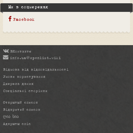
Ми в соцмережах
Facebook
ВКонтакте
info.ua@openlist.wiki
Відмова від відповідальності
Умови користування
Джерела даних
Спеціальні сторінки
Открытый список
Відкритий список
ღია სია
Адкрыты спіс