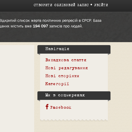
СТВОРИТИ ОБЛІКОВИЙ ЗАПИС
УВІЙТИ
Відкритий список жертв політичних репресій в СРСР. База
даних містить вже
194 097
записів про людей.
Навігація
Випадкова стаття
Нові редагування
Нові сторінки
Категорії
Ми в соцмережах
Facebook