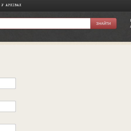
 У АРХІВАХ