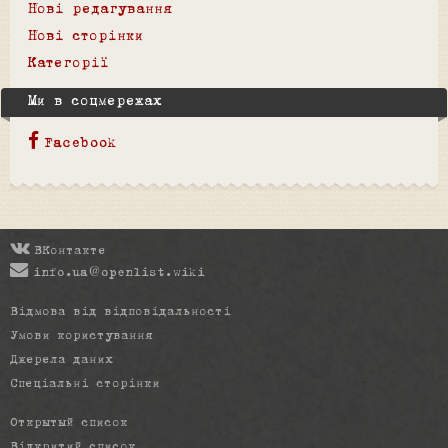
Нові редагування
Нові сторінки
Категорії
Ми в соцмережах
Facebook
ВКонтакте
info.ua@openlist.wiki
Відмова від відповідальності
Умови користування
Джерела даних
Спеціальні сторінки
Открытый список
Відкритий список