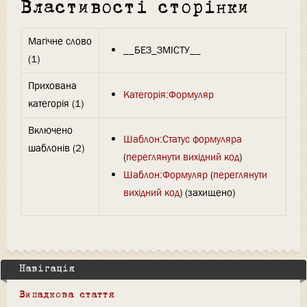
Властивості сторінки
Магічне слово
__БЕЗ_ЗМІСТУ__
(1)
Прихована
Категорія:Формуляр
категорія (1)
Включено
Шаблон:Статус формуляра
шаблонів (2)
(
переглянути вихідний код
)
Шаблон:Формуляр
(
переглянути
вихідний код
) (захищено)
Навігація
Випадкова стаття