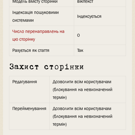
Модель вмісту сторінки
вікітекст
Індексація пошуковими
Індексується
системами
Число перенаправлень на
0
цю сторінку
Рахується як стаття
Так
Захист сторінки
Редагування
Дозволити всім користувачам
(блокування на невизначений
термін)
Перейменування
Дозволити всім користувачам
(блокування на невизначений
термін)