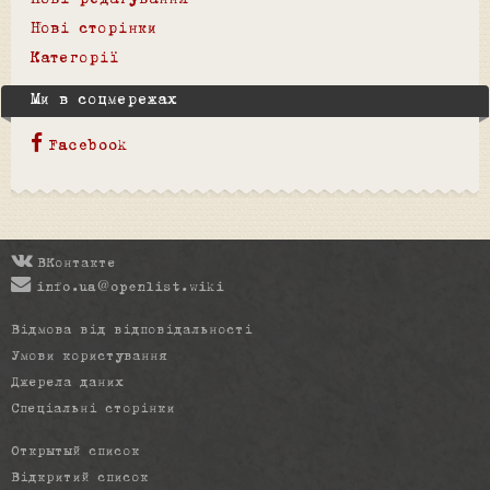
Нові редагування
Нові сторінки
Категорії
Ми в соцмережах
Facebook
ВКонтакте
info.ua@openlist.wiki
Відмова від відповідальності
Умови користування
Джерела даних
Спеціальні сторінки
Открытый список
Відкритий список