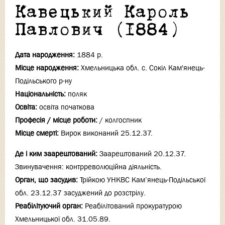
Кавецький Кароль
Павлович (1884)
Дата народження:
1884 р.
Місце народження:
Хмельницька обл. с. Сокіл Кам'янець-
Подільського р-ну
Національність:
поляк
Освіта:
освіта початкова
Професія / місце роботи:
/ колгоспник
Місце смерті:
Вирок виконаний 25.12.37.
Де і ким заарештований:
Заарештований 20.12.37.
Звинувачення: контрреволюційна діяльність.
Орган, що засудив:
Трійкою УНКВС Кам’янець-Подільської
обл. 23.12.37 засуджений до розстрілу.
Реабілітуючий орган:
Реабілітований прокуратурою
Хмельницької обл. 31.05.89.