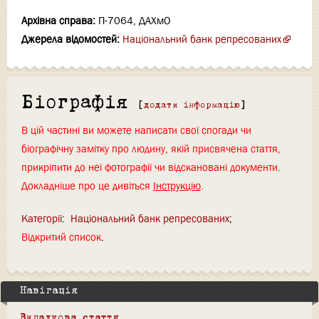
Архівна справа:
П-7064, ДАХмО
Джерела відомостей:
Національний банк репресованих
Біографія
[
додати інформацію
]
В цій частині ви можете написати свої спогади чи
біографічну замітку про людину, якій присвячена стаття,
прикріпити до неї фотографії чи відскановані документи.
Докладніше про це дивіться
Інструкцію
.
Категорії
:
Національний банк репресованих
Відкритий список
Навігація
Випадкова стаття