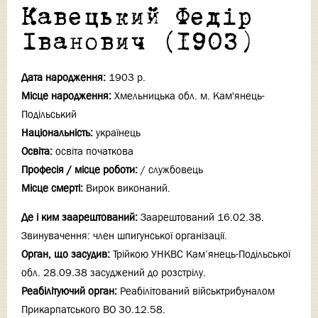
Кавецький Федір
Іванович (1903)
Дата народження:
1903 р.
Місце народження:
Хмельницька обл. м. Кам'янець-
Подільський
Національність:
українець
Освіта:
освіта початкова
Професія / місце роботи:
/ службовець
Місце смерті:
Вирок виконаний.
Де і ким заарештований:
Заарештований 16.02.38.
Звинувачення: член шпигунської організації.
Орган, що засудив:
Трійкою УНКВС Кам’янець-Подільської
обл. 28.09.38 засуджений до розстрілу.
Реабілітуючий орган:
Реабілітований військтрибуналом
Прикарпатського ВО 30.12.58.