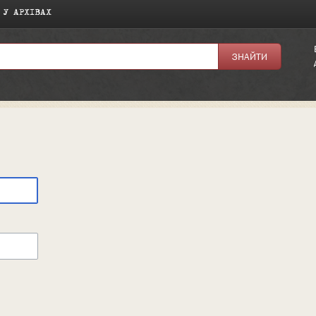
 У АРХІВАХ