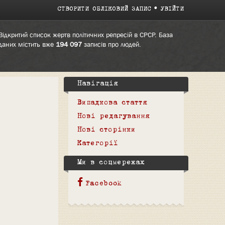
СТВОРИТИ ОБЛІКОВИЙ ЗАПИС
УВІЙТИ
Відкритий список жертв політичних репресій в СРСР. База
даних містить вже
194 097
записів про людей.
Навігація
Випадкова стаття
Нові редагування
Нові сторінки
Категорії
Ми в соцмережах
Facebook