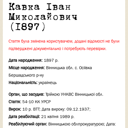
Кавка Іван
Миколайович
(1897)
Стаття була змінена користувачем, додані відомості не були
підтверджені документально і потребують перевірки.
Дата народження:
1897 р.
Місце народження:
Вінницька обл. с. Осіївка
Бершадського р-ну
Національність:
українець
Орган, що засудив:
Трійкою УНКВС Вінницької обл.
Стаття:
54-10 КК УРСР
Вирок:
10 р. ВТТ; Дата вироку: 09.12.1937;
Дата реабілітаціi:
21 квітня 1989 р.
Реабілітуючий орган:
Вінницькою облпрокуратурою; Дата: