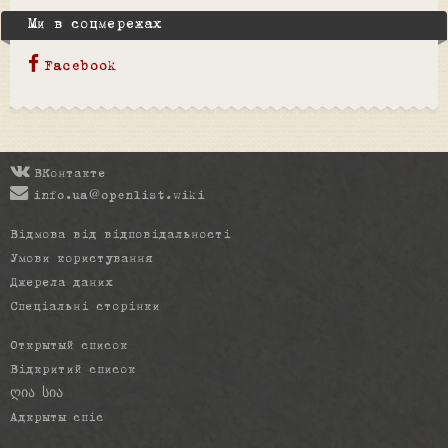
Ми в соцмережах
Facebook
ВКонтакте
info.ua@openlist.wiki
Відмова від відповідальності
Умови користування
Джерела даних
Спеціальні сторінки
Открытый список
Відкритий список
ღია სია
Адкрыты спіс