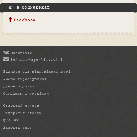
Ми в соцмережах
Facebook
ВКонтакте
info.ua@openlist.wiki
Відмова від відповідальності
Умови користування
Джерела даних
Спеціальні сторінки
Открытый список
Відкритий список
ღია სია
Адкрыты спіс